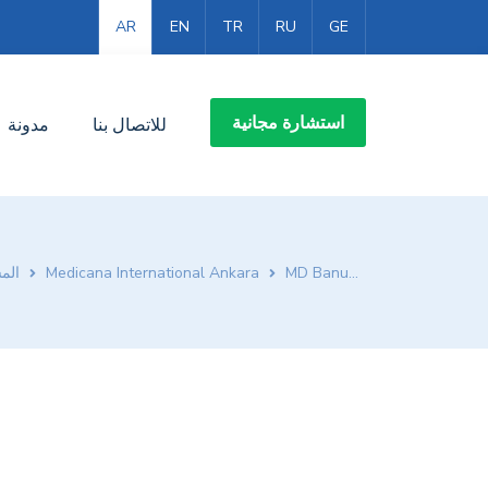
AR
EN
TR
RU
GE
استشارة مجانية
للاتصال بنا
مدونة
MD Banu KUMRULU
Medicana International Ankara
الم