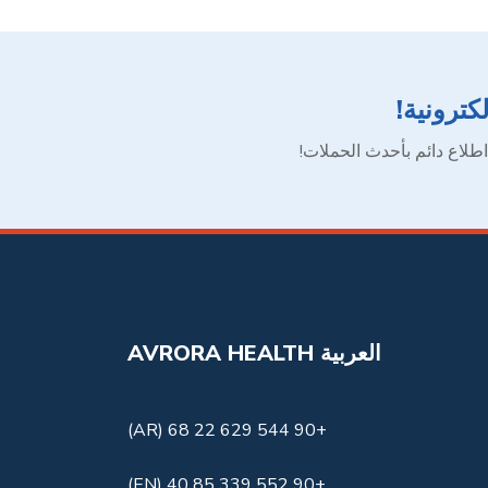
كترونية!
طلاع دائم بأحدث الحملات!
AVRORA HEALTH العربية
+90 544 629 22 68 (AR)
+90 552 339 85 40 (EN)